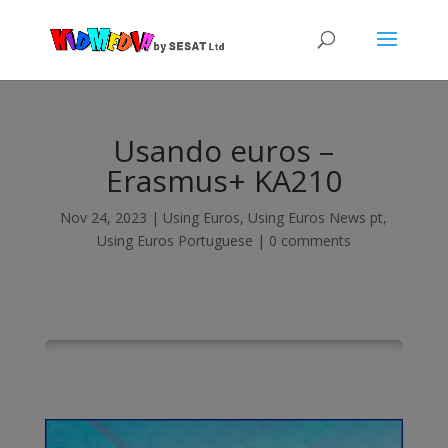
Usando euros –
Erasmus+ KA210
Nov 24, 2023
|
Using Euros
,
Using Euros News pt
,
Using Euros Portuguese
|
0 comments