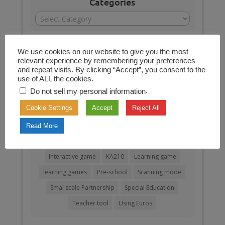
Categories
Categories
We use cookies on our website to give you the most
relevant experience by remembering your preferences
Archives
and repeat visits. By clicking “Accept”, you consent to the
Archives
use of ALL the cookies.
.
Do not sell my personal information
Cookie Settings
Accept
Reject All
Tags
Read More
Custom Learning Activities
erasmus+
Interactive game
KA210
Learning game
learning games
Pre-school
Scanning mode
Smal scale Partnership
Special Education
Teacher tool
Using Euros